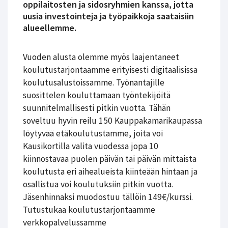
oppilaitosten ja sidosryhmien kanssa, jotta
uusia investointeja ja työpaikkoja saataisiin
alueellemme.
Vuoden alusta olemme myös laajentaneet
koulutustarjontaamme erityisesti digitaalisissa
koulutusalustoissamme. Työnantajille
suosittelen kouluttamaan työntekijöitä
suunnitelmallisesti pitkin vuotta. Tähän
soveltuu hyvin reilu 150 Kauppakamarikaupassa
löytyvää etäkoulutustamme, joita voi
Kausikortilla valita vuodessa jopa 10
kiinnostavaa puolen päivän tai päivän mittaista
koulutusta eri aihealueista kiinteään hintaan ja
osallistua voi koulutuksiin pitkin vuotta.
Jäsenhinnaksi muodostuu tällöin 149€/kurssi.
Tutustukaa koulutustarjontaamme
verkkopalvelussamme