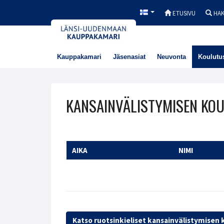
ETUSIVU
HA
Kauppakamari
Jäsenasiat
Neuvonta
Koulutu
KANSAINVÄLISTYMISEN KO
AIKA
NIMI
Katso ruotsinkieliset kansainvälistymisen