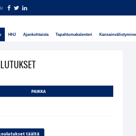
KU
s
HHJ
Ajankohtaista
Tapahtumakalenteri
Kansainvälistymin
ULUTUKSET
PAIKKA
 koulutukset täältä