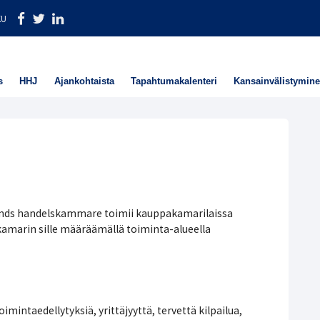
KU
s
HHJ
Ajankohtaista
Tapahtumakalenteri
Kansainvälistymin
nds handelskammare toimii kauppakamarilaissa
marin sille määräämällä toiminta-alueella
mintaedellytyksiä, yrittäjyyttä, tervettä kilpailua,