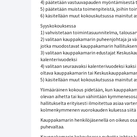
4) päätetään vastuuvapauden myöntämisestä tili
5) päätetään muista toimenpiteistä, joihin toi
6) käsitellään muut kokouskutsussa mainitut a
Syyskokouksessa
1) vahvistetaan toimintasuunnitelma, talousar
2) valitaan kauppakamarin puheenjohtaja ja vä
jotka muodostavat kauppakamarin hallituksen 
3) valitaan kauppakamarin edustajat Keskusk
kalenterivuodeksi
4) valitaan seuraavaksi kalenterivuodeksi kaksi 
oltava kauppakamarin tai Keskuskauppakamarin
5) käsitellään muut kokouskutsussa mainitut a
Ylimääräinen kokous pidetään, kun kauppakamar
olevan aihetta tai kun vähintään kymmenesosa
hallitukselta erityisesti ilmoitettua asiaa varten
kolmenkymmenen vuorokauden kuluessa siitä kun
Kauppakamarin henkilöjäsenellä on oikeus osal
puhevaltaa.
Kauppakamarin kokouksessa puhetta johtaa ka