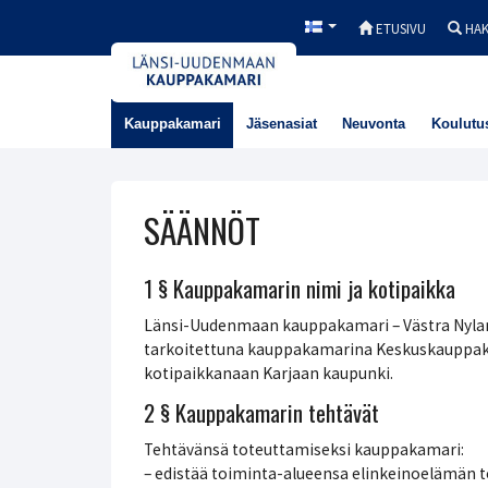
ETUSIVU
HA
Kauppakamari
Jäsenasiat
Neuvonta
Koulutu
SÄÄNNÖT
1 § Kauppakamarin nimi ja kotipaikka
Länsi-Uudenmaan kauppakamari – Västra Nyla
tarkoitettuna kauppakamarina Keskuskauppaka
kotipaikkanaan Karjaan kaupunki.
2 § Kauppakamarin tehtävät
Tehtävänsä toteuttamiseksi kauppakamari:
– edistää toiminta-alueensa elinkeinoelämän toi