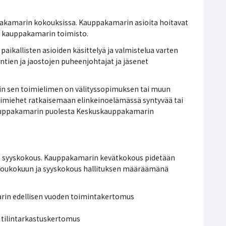
kamarin kokouksissa. Kauppakamarin asioita hoitavat
n kauppakamarin toimisto.
paikallisten asioiden käsittelyä ja valmistelua varten
untien ja jaostojen puheenjohtajat ja jäsenet
n sen toimielimen on välityssopimuksen tai muun
imiehet ratkaisemaan elinkeinoelämässä syntyvää tai
 kauppakamarin puolesta Keskuskauppakamarin
a syyskokous. Kauppakamarin kevätkokous pidetään
toukokuun ja syyskokous hallituksen määräämänä
rin edellisen vuoden toimintakertomus
 tilintarkastuskertomus