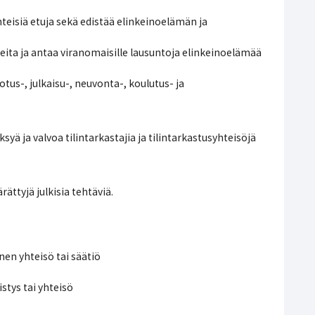
eisiä etuja sekä edistää elinkeinoelämän ja
tteita ja antaa viranomaisille lausuntoja elinkeinoelämää
tus-, julkaisu-, neuvonta-, koulutus- ja
ksyä ja valvoa tilintarkastajia ja tilintarkastusyhteisöjä
ättyjä julkisia tehtäviä.
nen yhteisö tai säätiö
stys tai yhteisö