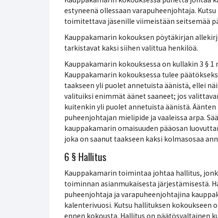
estyneenä ollessaan varapuheenjohtaja. Kutsu
toimitettava jäsenille viimeistään seitsemää 
Kauppakamarin kokouksen pöytäkirjan allekirjo
tarkistavat kaksi siihen valittua henkilöä.
Kauppakamarin kokouksessa on kullakin 3 § 1 m
Kauppakamarin kokouksessa tulee päätökseksi 
taakseen yli puolet annetuista äänistä, ellei nä
valituiksi enimmät äänet saaneet; jos valittava
kuitenkin yli puolet annetuista äänistä. Äänt
puheenjohtajan mielipide ja vaaleissa arpa. 
kauppakamarin omaisuuden pääosan luovuttami
joka on saanut taakseen kaksi kolmasosaa anne
6 § Hallitus
Kauppakamarin toimintaa johtaa hallitus, jon
toiminnan asianmukaisesta järjestämisestä. 
puheenjohtaja ja varapuheenjohtajina kauppak
kalenterivuosi. Kutsu hallituksen kokoukseen o
ennen kokousta. Hallitus on päätösvaltainen k