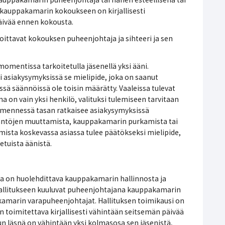
 kauppakamarin kokoukseen on kirjallisesti
päivää ennen kokousta.
ittavat kokouksen puheenjohtaja ja sihteeri ja sen
omentissa tarkoitetulla jäsenellä yksi ääni.
asiakysymyksissä se mielipide, joka on saanut
issä säännöissä ole toisin määrätty. Vaaleissa tulevat
na on vain yksi henkilö, valituksi tulemiseen tarvitaan
en mennessä tasan ratkaisee asiakysymyksissä
Sääntöjen muuttamista, kauppakamarin purkamista tai
sta koskevassa asiassa tulee päätökseksi mielipide,
tuista äänistä.
ka on huolehdittava kauppakamarin hallinnosta ja
Hallitukseen kuuluvat puheenjohtajana kauppakamarin
amarin varapuheenjohtajat. Hallituksen toimikausi on
n toimitettava kirjallisesti vähintään seitsemän päivää
un läsnä on vähintään yksi kolmasosa sen jäsenistä,