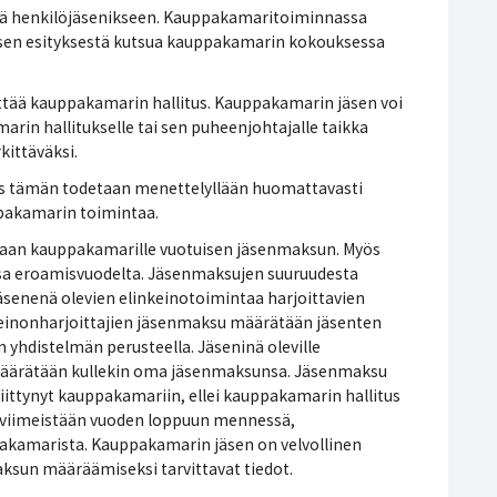
itä henkilöjäsenikseen. Kauppakamaritoiminnassa
tuksen esityksestä kutsua kauppakamarin kokouksessa
tää kauppakamarin hallitus. Kauppakamarin jäsen voi
marin hallitukselle tai sen puheenjohtajalle taikka
ittäväksi.
jos tämän todetaan menettelyllään huomattavasti
pakamarin toimintaa.
maan kauppakamarille vuotuisen jäsenmaksun. Myös
sa eroamisvuodelta. Jäsenmaksujen suuruudesta
enenä olevien elinkeinotoimintaa harjoittavien
inkeinonharjoittajien jäsenmaksu määrätään jäsenten
 yhdistelmän perusteella. Jäseninä oleville
le määrätään kullekin oma jäsenmaksunsa. Jäsenmaksu
liittynyt kauppakamariin, ellei kauppakamarin hallitus
tu viimeistään vuoden loppuun mennessä,
akamarista. Kauppakamarin jäsen on velvollinen
sun määräämiseksi tarvittavat tiedot.