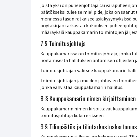
joista yksi on puheenjohtaja tai varapuheenjo
päätökseksi tulee se mielipide, joka on saanut 
mennessä tasan ratkaisee asiakysymyksissä puh
pöytäkirjan tarkastaa kokouksen puheenjohtaj
määräyksiä kauppakamarin toimintojen järjes
7 § Toimitusjohtaja
Kauppakamarissa on toimitusjohtaja, jonka tul
hoitamisesta hallituksen antamisen ohjeiden 
Toimitusjohtajan valitsee kauppakamarin halli
Toimitusjohtajan ja muiden johtavien toimihen
jonka vahvistaa kauppakamarin hallitus.
8 § Kauppakamarin nimen kirjoittaminen
Kauppakamarin nimen kirjoittavat kauppakama
toimitusjohtaja kukin erikseen.
9 § Tilinpäätös ja tilintarkastuskertomus
Kauppakamarin tilikausi on kalenterivuosi. Ti