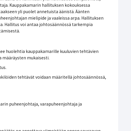
htaja. Kauppakamarin hallituksen kokouksessa
taakseen yli puolet annetuista äänistä. Äänten
eenjohtajan mielipide ja vaaleissa arpa. Hallituksen
a. Hallitus voi antaa johtosäännössä tarkempia
tämisestä.
ee huolehtia kauppakamarille kuuluvien tehtävien
ja määräysten mukaisesti.
tus.
kilöiden tehtävät voidaan määritellä johtosäännössä,
rin puheenjohtaja, varapuheenjohtaja ja
linpäätös on annettava viimeistään ennen seuraavan