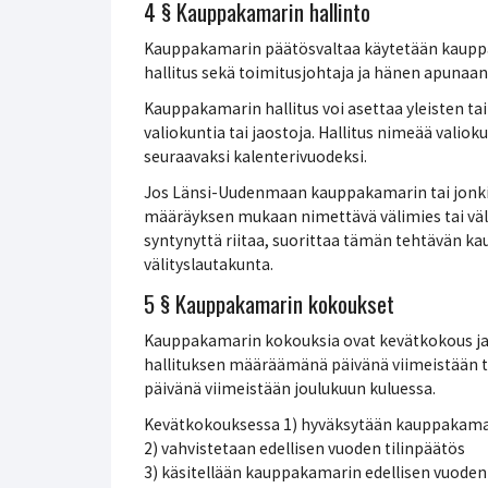
4 § Kauppakamarin hallinto
Kauppakamarin päätösvaltaa käytetään kauppa
hallitus sekä toimitusjohtaja ja hänen apunaa
Kauppakamarin hallitus voi asettaa yleisten tai 
valiokuntia tai jaostoja. Hallitus nimeää valiok
seuraavaksi kalenterivuodeksi.
Jos Länsi-Uudenmaan kauppakamarin tai jonki
määräyksen mukaan nimettävä välimies tai väl
syntynyttä riitaa, suorittaa tämän tehtävän
välityslautakunta.
5 § Kauppakamarin kokoukset
Kauppakamarin kokouksia ovat kevätkokous j
hallituksen määräämänä päivänä viimeistään 
päivänä viimeistään joulukuun kuluessa.
Kevätkokouksessa 1) hyväksytään kauppakama
2) vahvistetaan edellisen vuoden tilinpäätös
3) käsitellään kauppakamarin edellisen vuoden