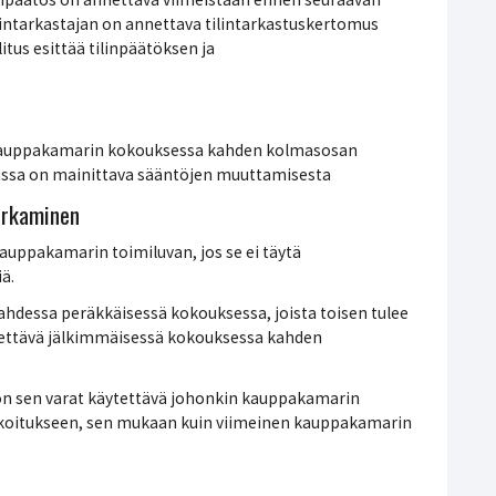
ilintarkastajan on annettava tilintarkastuskertomus
tus esittää tilinpäätöksen ja
kauppakamarin kokouksessa kahden kolmasosan
ussa on mainittava sääntöjen muuttamisesta
urkaminen
kauppakamarin toimiluvan, jos se ei täytä
ä.
dessa peräkkäisessä kokouksessa, joista toisen tulee
tettävä jälkimmäisessä kokouksessa kahden
on sen varat käytettävä johonkin kauppakamarin
arkoitukseen, sen mukaan kuin viimeinen kauppakamarin