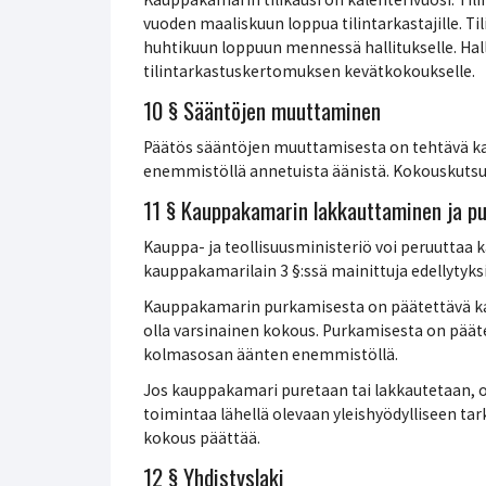
vuoden maaliskuun loppua tilintarkastajille. T
huhtikuun loppuun mennessä hallitukselle. Halli
tilintarkastuskertomuksen kevätkokoukselle.
10 § Sääntöjen muuttaminen
Päätös sääntöjen muuttamisesta on tehtävä 
enemmistöllä annetuista äänistä. Kokouskuts
11 § Kauppakamarin lakkauttaminen ja p
Kauppa- ja teollisuusministeriö voi peruuttaa 
kauppakamarilain 3 §:ssä mainittuja edellytyksi
Kauppakamarin purkamisesta on päätettävä kah
olla varsinainen kokous. Purkamisesta on pää
kolmasosan äänten enemmistöllä.
Jos kauppakamari puretaan tai lakkautetaan, 
toimintaa lähellä olevaan yleishyödylliseen t
kokous päättää.
12 § Yhdistyslaki