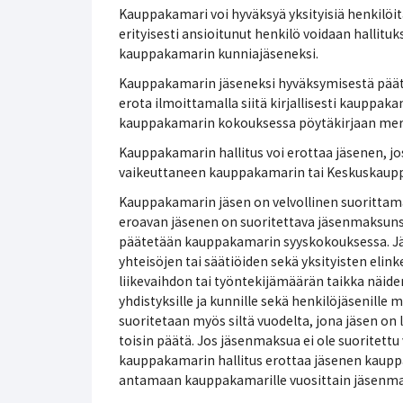
Kauppakamari voi hyväksyä yksityisiä henkilö
erityisesti ansioitunut henkilö voidaan halli
kauppakamarin kunniajäseneksi.
Kauppakamarin jäseneksi hyväksymisestä päät
erota ilmoittamalla siitä kirjallisesti kauppaka
kauppakamarin kokouksessa pöytäkirjaan merk
Kauppakamarin hallitus voi erottaa jäsenen, 
vaikeuttaneen kauppakamarin tai Keskuskaup
Kauppakamarin jäsen on velvollinen suoritta
eroavan jäsenen on suoritettava jäsenmaksun
päätetään kauppakamarin syyskokouksessa. Jäs
yhteisöjen tai säätiöiden sekä yksityisten el
liikevaihdon tai työntekijämäärän taikka näiden
yhdistyksille ja kunnille sekä henkilöjäsenil
suoritetaan myös siltä vuodelta, jona jäsen on 
toisin päätä. Jos jäsenmaksua ei ole suoritet
kauppakamarin hallitus erottaa jäsenen kaupp
antamaan kauppakamarille vuosittain jäsenmak