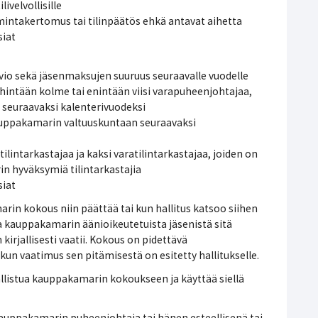
velvollisille
mintakertomus tai tilinpäätös ehkä antavat aihetta
siat
vio sekä jäsenmaksujen suuruus seuraavalle vuodelle
hintään kolme tai enintään viisi varapuheenjohtajaa,
seuraavaksi kalenterivuodeksi
auppakamarin valtuuskuntaan seuraavaksi
tilintarkastajaa ja kaksi varatilintarkastajaa, joiden on
 hyväksymiä tilintarkastajia
siat
in kokous niin päättää tai kun hallitus katsoo siihen
 kauppakamarin äänioikeutetuista jäsenistä sitä
 kirjallisesti vaatii. Kokous on pidettävä
 vaatimus sen pitämisestä on esitetty hallitukselle.
listua kauppakamarin kokoukseen ja käyttää siellä
uppakamarin puheenjohtaja tai hänen esteellisenä tai