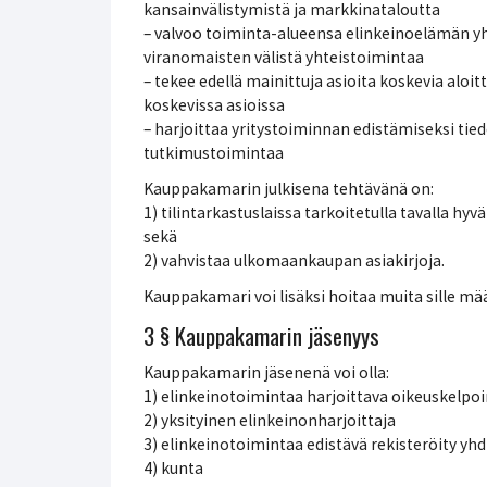
kansainvälistymistä ja markkinataloutta
– valvoo toiminta-alueensa elinkeinoelämän yht
viranomaisten välistä yhteistoimintaa
– tekee edellä mainittuja asioita koskevia aloi
koskevissa asioissa
– harjoittaa yritystoiminnan edistämiseksi tiedo
tutkimustoimintaa
Kauppakamarin julkisena tehtävänä on:
1) tilintarkastuslaissa tarkoitetulla tavalla hyvä
sekä
2) vahvistaa ulkomaankaupan asiakirjoja.
Kauppakamari voi lisäksi hoitaa muita sille määr
3 § Kauppakamarin jäsenyys
Kauppakamarin jäsenenä voi olla:
1) elinkeinotoimintaa harjoittava oikeuskelpoi
2) yksityinen elinkeinonharjoittaja
3) elinkeinotoimintaa edistävä rekisteröity yhdi
4) kunta