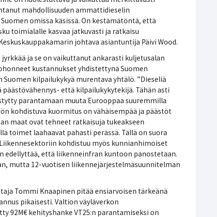
antanut mahdollisuuden ammattidieselin
 Suomen omissa käsissä. On kestämätöntä, että
asku toimialalle kasvaa jatkuvasti ja ratkaisu
 Keskuskauppakamarin johtava asiantuntija Päivi Wood.
jyrkkää ja se on vaikuttanut ankarasti kuljetusalan
i kohonneet kustannukset yhdistettynä Suomen
n Suomen kilpailukykyä murentava yhtälö. ”Dieseliä
ä päästövähennys- että kilpailukykytekijä. Tähän asti
 pystytty parantamaan muuta Eurooppaa suuremmilla
stöön kohdistuva kuormitus on vähäisempää ja päästöt
n maat ovat tehneet ratkaisuja tukeakseen
llä toimet laahaavat pahasti perässä. Tällä on suora
 Liikennesektoriin kohdistuu myös kunnianhimoiset
 edellyttää, että liikenneinfran kuntoon panostetaan.
an, mutta 12-vuotisen liikennejärjestelmäsuunnitelman
aja Tommi Knaapinen pitää ensiarvoisen tärkeänä
annus pikaisesti. Valtion väyläverkon
etty 92M€ kehityshanke VT25:n parantamiseksi on