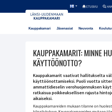
ETUSIVU
HA
Kauppakamari
Jäsenasiat
Neuvonta
Koulutu
KAUPPAKAMARIT: MINNE HU
KÄYTTÖÖNOTTO?
Kauppakamarit vaativat hallitukselta vä
käyttöönottamiseksi. Puoli vuotta sitten
ammattidieselin verohuojennuksen käytt
ratkaisua poikkeuksellisen rajusta hintoje
aikaiseksi.
Kauppakamareiden mukaan tilanne on huolestu
kilpailukykyyn. Kauppakamareiden mukaan tilan