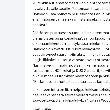
kuitenkin auttamattomasti liian pieni nostamaa
hyväksyttävälle tasolle. ”Ulkomaan tavaraliik
Hankoon lisää painetta peruskorjata Hanko-Män
ensimmäisen vaiheen käynnistämiseksi, mutta
päätöstä.
Päätösten puuttuessa suunnitellut suuremmat ke
pieniä pistemäisiä korjauksia”, sanoo Knaapinen
ulkomaanliikenteen kehityksessä miedon talv
Hankoon on avattu uusi suora laivayhteys Ruot
ovat siirtyneet suurempiin aluksiin, joka nostae
Logistiikkakeskukset ja varastot ovat entisestä
Nurmijärvi-Riihimäki) nostaen liikennemääriä 
raskaammat HCT-rekat ja DUO 2 trailerit, tarv
aikaisempaa suuremman kääntösäteen ja pid
“Riittämätön rahoitustaso pitää saada korjattu
Liikenteen infra on liian helppo leikkauskohde
päälle tekemisestä seuraa valitettavasti rapa
saavutettavuutta ja kilpailukykyä”, toteaa Wood
Lisätietoja: