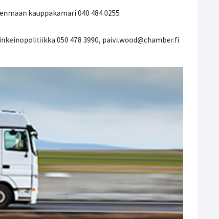
denmaan kauppakamari 040 484 0255
elinkeinopolitiikka 050 478 3990, paivi.wood@chamber.fi