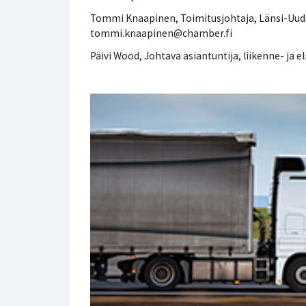
Tommi Knaapinen, Toimitusjohtaja, Länsi-Uu
tommi.knaapinen@chamber.fi
Päivi Wood, Johtava asiantuntija, liikenne- ja 