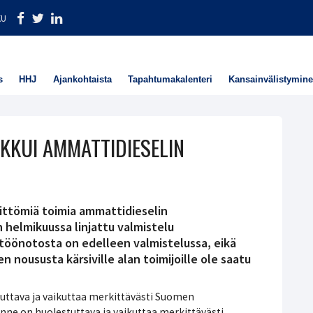
KU
s
HHJ
Ajankohtaista
Tapahtumakalenteri
Kansainvälistymin
KKUI AMMATTIDIESELIN
littömiä toimia ammattidieselin
 helmikuussa linjattu valmistelu
öönotosta on edelleen valmistelussa, eikä
n noususta kärsiville alan toimijoille ole saatu
ttava ja vaikuttaa merkittävästi Suomen
ne on huolestuttava ja vaikuttaa merkittävästi