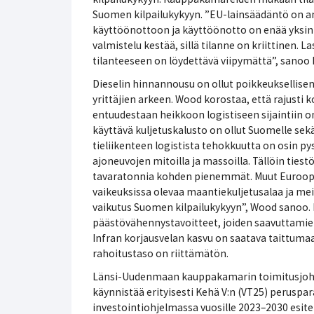
Suomen kilpailukykyyn. ”EU-lainsäädäntö on 
käyttöönottoon ja käyttöönotto on enää yksin
valmistelu kestää, sillä tilanne on kriittinen. L
tilanteeseen on löydettävä viipymättä”, sanoo
Dieselin hinnannousu on ollut poikkeuksellisen 
yrittäjien arkeen. Wood korostaa, että rajust
entuudestaan heikkoon logistiseen sijaintiin o
käyttävä kuljetuskalusto on ollut Suomelle sek
tieliikenteen logistista tehokkuutta on osin
ajoneuvojen mitoilla ja massoilla. Tällöin tie
tavaratonnia kohden pienemmät. Muut Euroopa
vaikeuksissa olevaa maantiekuljetusalaa ja mei
vaikutus Suomen kilpailukykyyn”, Wood sanoo.
päästövähennystavoitteet, joiden saavuttamien
Infran korjausvelan kasvu on saatava taittuma
rahoitustaso on riittämätön.
Länsi-Uudenmaan kauppakamarin toimitusjoht
käynnistää erityisesti Kehä V:n (VT25) peruspar
investointiohjelmassa vuosille 2023–2030 esit