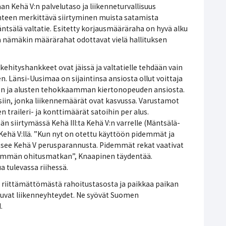
n Kehä V:n palvelutaso ja liikenneturvallisuus
enteen merkittävä siirtyminen muista satamista
tsälä valtatie. Esitetty korjausmääräraha on hyvä alku
 nämäkin määrärahat odottavat vielä hallituksen
hityshankkeet ovat jäissä ja valtatielle tehdään vain
. Länsi-Uusimaa on sijaintinsa ansiosta ollut voittaja
en ja alusten tehokkaamman kiertonopeuden ansiosta.
siin, jonka liikennemäärät ovat kasvussa. Varustamot
n traileri- ja konttimäärät satoihin per alus.
än siirtymässä Kehä III:ta Kehä V:n varrelle (Mäntsälä-
Kehä V:llä. ”Kun nyt on otettu käyttöön pidemmät ja
itsee Kehä V perusparannusta. Pidemmät rekat vaativat
emmän ohitusmatkan”, Knaapinen täydentää.
a tulevassa riihessä.
, riittämättömästä rahoitustasosta ja paikkaa paikan
utuvat liikenneyhteydet. Ne syövät Suomen
.