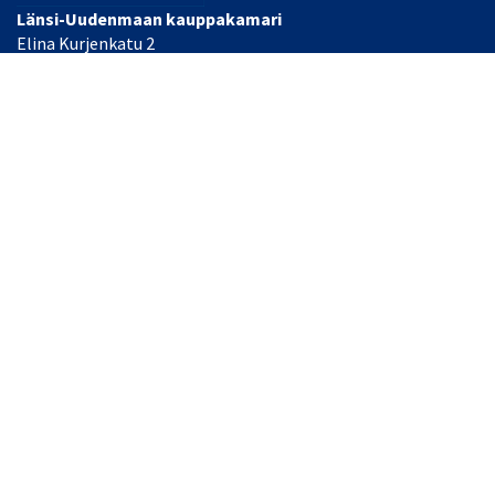
Länsi-Uudenmaan kauppakamari
Elina Kurjenkatu 2
PL 34
10300 Karjaa, FINLAND
Laajemmat yhteystiedot
Toimisto/Heidi Nyman
Puh: (+358) 044 493 2055
Toimitusjohtaja Tommi Knaapinen
Puh: (+358) 040 484 0255
Sähköpostit:
office(at)lansiuusimaa.chamber.fi tai
etunimi.sukunimi(at)chamber.fi
© Länsi-Uudenmaan kauppakamari
| Toiminnanohjausjärjestelmä
WisePlatform
powered by
WiseNetwork