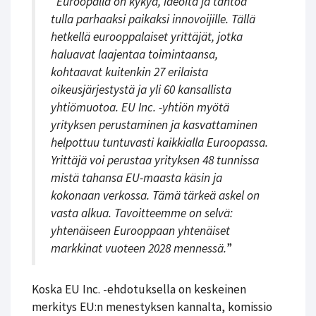
”
Euroopalla on kykyä, ideoita ja tahtoa
tulla parhaaksi paikaksi innovoijille. Tällä
hetkellä eurooppalaiset yrittäjät, jotka
haluavat laajentaa toimintaansa,
kohtaavat kuitenkin 27 erilaista
oikeusjärjestystä ja yli 60 kansallista
yhtiömuotoa. EU Inc. -yhtiön myötä
yrityksen perustaminen ja kasvattaminen
helpottuu tuntuvasti kaikkialla Euroopassa.
Yrittäjä voi perustaa yrityksen 48 tunnissa
mistä tahansa EU-maasta käsin ja
kokonaan verkossa. Tämä tärkeä askel on
vasta alkua. Tavoitteemme on selvä:
yhtenäiseen Eurooppaan yhtenäiset
markkinat vuoteen 2028 mennessä.
”
Koska EU Inc. -ehdotuksella on keskeinen
merkitys EU:n menestyksen kannalta, komissio