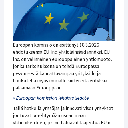
Euroopan komissio on esittänyt 18.3.2026
ehdotuksensa EU Inc. yhtiölainsäädännöksi. EU
Inc. on valinnainen eurooppalainen yhtiömuoto,
jonka tarkoituksena on tehdä Euroopassa
pysymisestä kannattavampaa yrityksille ja
houkutella myös muualle siirtyneitä yrityksiä
palaamaan Eurooppaan.
» Euroopan komission lehdistotiedote
Tällä hetkellä yrittäjät ja innovatiiviset yritykset
joutuvat perehtymään usean maan
yhtiöoikeuteen, jos ne haluavat laajentua EU:n