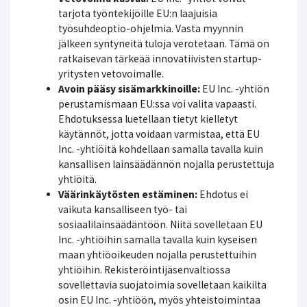
tarjota työntekijöille EU:n laajuisia
työsuhdeoptio-ohjelmia. Vasta myynnin
jälkeen syntyneitä tuloja verotetaan. Tämä on
ratkaisevan tärkeää innovatiivisten startup-
yritysten vetovoimalle.
Avoin pääsy sisämarkkinoille:
EU Inc. -yhtiön
perustamismaan EU:ssa voi valita vapaasti.
Ehdotuksessa luetellaan tietyt kielletyt
käytännöt, jotta voidaan varmistaa, että EU
Inc. -yhtiöitä kohdellaan samalla tavalla kuin
kansallisen lainsäädännön nojalla perustettuja
yhtiöitä.
Väärinkäytösten estäminen:
Ehdotus ei
vaikuta kansalliseen työ- tai
sosiaalilainsäädäntöön. Niitä sovelletaan EU
Inc. -yhtiöihin samalla tavalla kuin kyseisen
maan yhtiöoikeuden nojalla perustettuihin
yhtiöihin. Rekisteröintijäsenvaltiossa
sovellettavia suojatoimia sovelletaan kaikilta
osin EU Inc. -yhtiöön, myös yhteistoimintaa