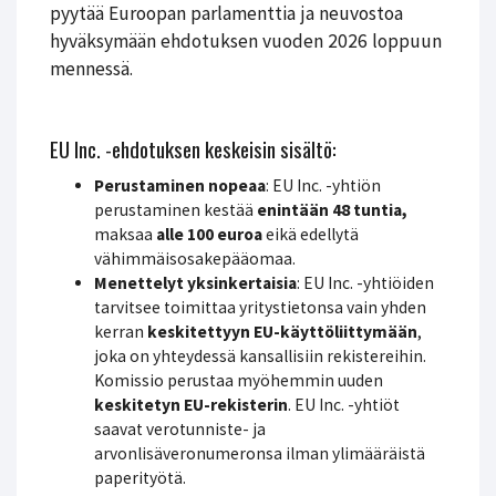
pyytää Euroopan parlamenttia ja neuvostoa
hyväksymään ehdotuksen vuoden 2026 loppuun
mennessä.
EU Inc. -ehdotuksen keskeisin sisältö:
Perustaminen nopeaa
: EU Inc. -yhtiön
perustaminen kestää
enintään 48 tuntia,
maksaa
alle 100 euroa
eikä edellytä
vähimmäisosakepääomaa.
Menettelyt yksinkertaisia
: EU Inc. -yhtiöiden
tarvitsee toimittaa yritystietonsa vain yhden
kerran
keskitettyyn EU-käyttöliittymään
,
joka on yhteydessä kansallisiin rekistereihin.
Komissio perustaa myöhemmin uuden
keskitetyn EU-rekisterin
. EU Inc. -yhtiöt
saavat verotunniste- ja
arvonlisäveronumeronsa ilman ylimääräistä
paperityötä.