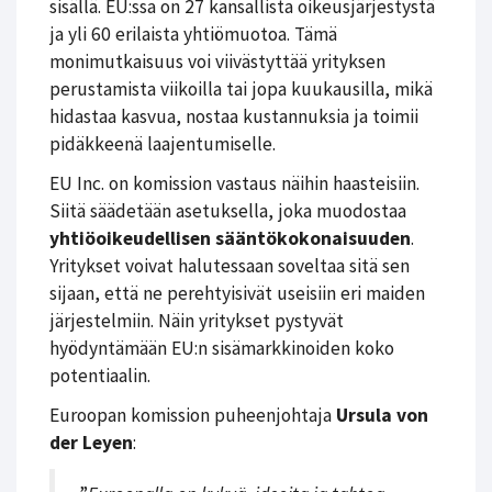
sisällä. EU:ssa on 27 kansallista oikeusjärjestystä
ja yli 60 erilaista yhtiömuotoa. Tämä
monimutkaisuus voi viivästyttää yrityksen
perustamista viikoilla tai jopa kuukausilla, mikä
hidastaa kasvua, nostaa kustannuksia ja toimii
pidäkkeenä laajentumiselle.
EU Inc. on komission vastaus näihin haasteisiin.
Siitä säädetään asetuksella, joka muodostaa
yhtiöoikeudellisen sääntökokonaisuuden
.
Yritykset voivat halutessaan soveltaa sitä sen
sijaan, että ne perehtyisivät useisiin eri maiden
järjestelmiin. Näin yritykset pystyvät
hyödyntämään EU:n sisämarkkinoiden koko
potentiaalin.
Euroopan komission puheenjohtaja
Ursula von
der Leyen
: