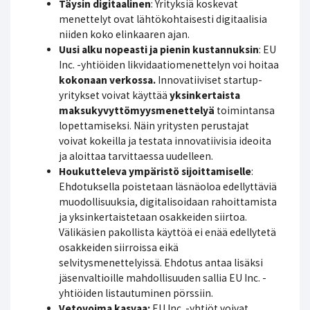
Täysin digitaalinen
: Yrityksiä koskevat
menettelyt ovat lähtökohtaisesti digitaalisia
niiden koko elinkaaren ajan.
Uusi alku nopeasti ja pienin kustannuksin
: EU
Inc. -yhtiöiden likvidaatiomenettelyn voi hoitaa
kokonaan verkossa
.
Innovatiiviset startup-
yritykset voivat käyttää
yksinkertaista
maksukyvyttömyysmenettelyä
toimintansa
lopettamiseksi. Näin yritysten perustajat
voivat kokeilla ja testata innovatiivisia ideoita
ja aloittaa tarvittaessa uudelleen.
Houkutteleva ympäristö sijoittamiselle
:
Ehdotuksella poistetaan läsnäoloa edellyttäviä
muodollisuuksia, digitalisoidaan rahoittamista
ja yksinkertaistetaan osakkeiden siirtoa.
Välikäsien pakollista käyttöä ei enää edellytetä
osakkeiden siirroissa eikä
selvitysmenettelyissä. Ehdotus antaa lisäksi
jäsenvaltioille mahdollisuuden sallia EU Inc. -
yhtiöiden listautuminen pörssiin.
Vetovoima kasvaa:
EU Inc. -yhtiöt voivat