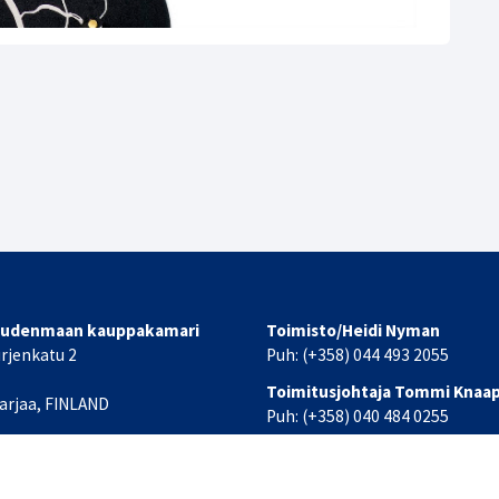
Uudenmaan kauppakamari
Toimisto/Heidi Nyman
urjenkatu 2
Puh: (+358) 044 493 2055
Toimitusjohtaja Tommi Knaa
arjaa, FINLAND
Puh: (+358) 040 484 0255
at yhteystiedot
Sähköpostit:
office(at)lansiuusimaa.chamber.