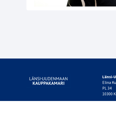
Länsi-
Elina K
PL 34
10300 K
Laajemm