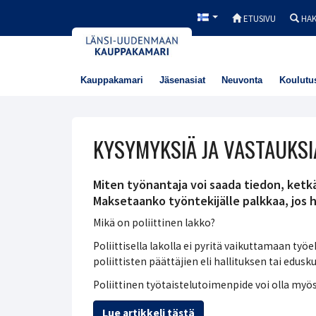
ETUSIVU
HA
Kauppakamari
Jäsenasiat
Neuvonta
Koulutu
KYSYMYKSIÄ JA VASTAUKSIA
Miten työnantaja voi saada tiedon, ketk
Maksetaanko työntekijälle palkkaa, jos h
Mikä on poliittinen lakko?
Poliittisella lakolla ei pyritä vaikuttamaan ty
poliittisten päättäjien eli hallituksen tai edus
Poliittinen työtaistelutoimenpide voi olla myö
Lue artikkeli tästä