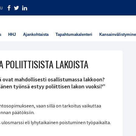
KU
s
HHJ
Ajankohtaista
Tapahtumakalenteri
Kansainvälistymin
 POLIITTISISTA LAKOISTA
ä ovat mahdollisesti osallistumassa lakkoon?
änen työnsä estyy poliittisen lakon vuoksi?”
öehtosopimukseen, vaan sillä on tarkoitus vaikuttaa
kunnan päätöksiin.
s ulosmarssi eli lyhytaikainen poistuminen työpaikalta.