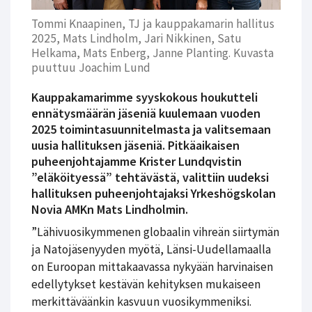
Tommi Knaapinen, TJ ja kauppakamarin hallitus
2025, Mats Lindholm, Jari Nikkinen, Satu
Helkama, Mats Enberg, Janne Planting. Kuvasta
puuttuu Joachim Lund
Kauppakamarimme syyskokous houkutteli
ennätysmäärän jäseniä kuulemaan vuoden
2025 toimintasuunnitelmasta ja valitsemaan
uusia hallituksen jäseniä. Pitkäaikaisen
puheenjohtajamme Krister Lundqvistin
”eläköityessä” tehtävästä, valittiin uudeksi
hallituksen puheenjohtajaksi Yrkeshögskolan
Novia AMKn Mats Lindholmin.
”Lähivuosikymmenen globaalin vihreän siirtymän
ja Natojäsenyyden myötä, Länsi-Uudellamaalla
on Euroopan mittakaavassa nykyään harvinaisen
edellytykset kestävän kehityksen mukaiseen
merkittäväänkin kasvuun vuosikymmeniksi.