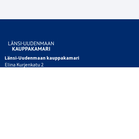
Länsi-Uudenmaan kauppakamari
Elina Kurjenkatu 2
PL 34
10300 Karjaa, FINLAND
Laajemmat yhteystiedot
Toimisto/Heidi Nyman
Puh: (+358) 044 493 2055
Toimitusjohtaja Tommi Knaapinen
Puh: (+358) 040 484 0255
Sähköpostit: