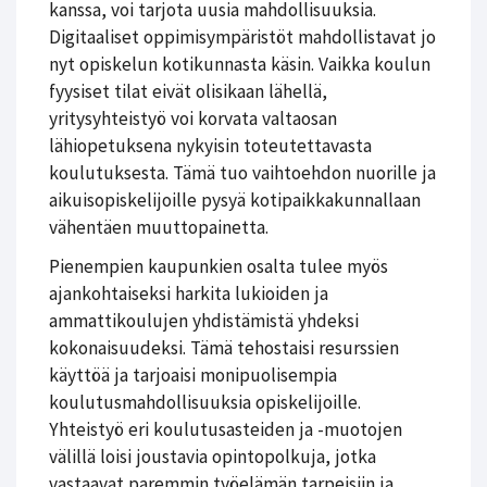
kanssa, voi tarjota uusia mahdollisuuksia.
Digitaaliset oppimisympäristöt mahdollistavat jo
nyt opiskelun kotikunnasta käsin. Vaikka koulun
fyysiset tilat eivät olisikaan lähellä,
yritysyhteistyö voi korvata valtaosan
lähiopetuksena nykyisin toteutettavasta
koulutuksesta. Tämä tuo vaihtoehdon nuorille ja
aikuisopiskelijoille pysyä kotipaikkakunnallaan
vähentäen muuttopainetta.
Pienempien kaupunkien osalta tulee myös
ajankohtaiseksi harkita lukioiden ja
ammattikoulujen yhdistämistä yhdeksi
kokonaisuudeksi. Tämä tehostaisi resurssien
käyttöä ja tarjoaisi monipuolisempia
koulutusmahdollisuuksia opiskelijoille.
Yhteistyö eri koulutusasteiden ja -muotojen
välillä loisi joustavia opintopolkuja, jotka
vastaavat paremmin työelämän tarpeisiin ja