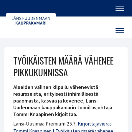
Navig
Navig
TYÖIKÄISTEN MÄÄRÄ VÄHENEE
PIKKUKUNNISSA
Alueiden välinen kilpailu vähenevistä
resursseista, erityisesti inhimillisestä
pääomasta, kasvaa ja kovenee, Länsi-
Uudenmaan kauppakamarin toimitusjohtaja
Tommi Knaapinen kirjoittaa.
Länsi-Uusimaa Premium 25.7;
Kirjoittajavieras
Tommi Knaapinen | Työikäisten määrä vähenee