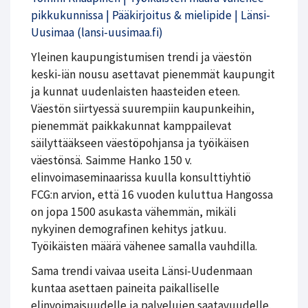
pikkukunnissa | Pääkirjoitus & mielipide | Länsi-
Uusimaa (lansi-uusimaa.fi)
Yleinen kaupungistumisen trendi ja väestön
keski-iän nousu asettavat pienemmät kaupungit
ja kunnat uudenlaisten haasteiden eteen.
Väestön siirtyessä suurempiin kaupunkeihin,
pienemmät paikkakunnat kamppailevat
säilyttääkseen väestöpohjansa ja työikäisen
väestönsä. Saimme Hanko 150 v.
elinvoimaseminaarissa kuulla konsulttiyhtiö
FCG:n arvion, että 16 vuoden kuluttua Hangossa
on jopa 1500 asukasta vähemmän, mikäli
nykyinen demografinen kehitys jatkuu.
Työikäisten määrä vähenee samalla vauhdilla.
Sama trendi vaivaa useita Länsi-Uudenmaan
kuntaa asettaen paineita paikalliselle
elinvoimaisuudelle ja palvelujen saatavuudelle.