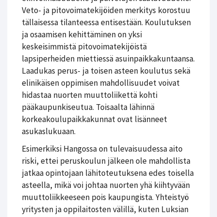
Veto- ja pitovoimatekijöiden merkitys korostuu
tällaisessa tilanteessa entisestään. Koulutuksen
ja osaamisen kehittäminen on yksi
keskeisimmistä pitovoimatekijöistä
lapsiperheiden miettiessä asuinpaikkakuntaansa.
Laadukas perus- ja toisen asteen koulutus sekä
elinikäisen oppimisen mahdollisuudet voivat
hidastaa nuorten muuttoliikettä kohti
pääkaupunkiseutua. Toisaalta lähinnä
korkeakoulupaikkakunnat ovat lisänneet
asukaslukuaan.
Esimerkiksi Hangossa on tulevaisuudessa aito
riski, ettei peruskoulun jälkeen ole mahdollista
jatkaa opintojaan lähitoteutuksena edes toisella
asteella, mikä voi johtaa nuorten yhä kiihtyvään
muuttoliikkeeseen pois kaupungista. Yhteistyö
yritysten ja oppilaitosten välillä, kuten Luksian