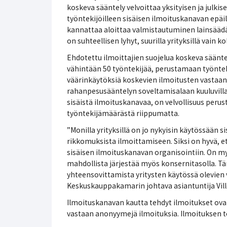
koskeva sääntely velvoittaa yksityisen ja julkis
työntekijöilleen sisäisen ilmoituskanavan epäi
kannattaa aloittaa valmistautuminen lainsäädä
on suhteellisen lyhyt, suurilla yrityksillä vain
Ehdotettu ilmoittajien suojelua koskeva sääntely 
vähintään 50 työntekijää, perustamaan työnteki
väärinkäytöksiä koskevien ilmoitusten vastaanot
rahanpesusääntelyn soveltamisalaan kuuluvilla to
sisäistä ilmoituskanavaa, on velvollisuus peru
työntekijämäärästä riippumatta.
”Monilla yrityksillä on jo nykyisin käytössään s
rikkomuksista ilmoittamiseen. Siksi on hyvä, ett
sisäisen ilmoituskanavan organisointiin. On 
mahdollista järjestää myös konsernitasolla. T
yhteensovittamista yritysten käytössä olevien
Keskuskauppakamarin johtava asiantuntija Ville
Ilmoituskanavan kautta tehdyt ilmoitukset ovat 
vastaan anonyymejä ilmoituksia. Ilmoituksen t