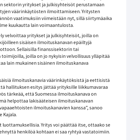
en sektorin yritykset ja julkisyhteisöt perustamaan
ltyjen väärinkäytösten ilmoittamiseen. Yritysten
nnön vaatimuksiin viimeistään nyt, sillä siirtymäaika
 kolme kuukautta lain voimaantulosta.
velvoittaa yritykset ja julkisyhteisöt, joilla on
jöilleen sisäisen ilmoituskanavan epäiltyjä
toon. Sellaisilla finanssisektorin tai
imijoilla, joilla on jo nykyisin velvollisuus ylläpitää
staa lain mukainen sisäinen ilmoituskanava
isäisiä ilmoituskanavia väärinkäytöksistä ja eettisistä
ä hallituksen esitys jättää yrityksille liikkumavaraa
myös tärkeää, että Suomessa ilmoituskanava on
ämä helpottaa lakisääteisen ilmoituskanavan
 vapaaehtoisten ilmoituskanavien kanssa”, sanoo
 Kajala.
luottamuksellisia. Yritys voi päättää itse, ottaako se
ehnyttä henkilöä kohtaan ei saa ryhtyä vastatoimiin.