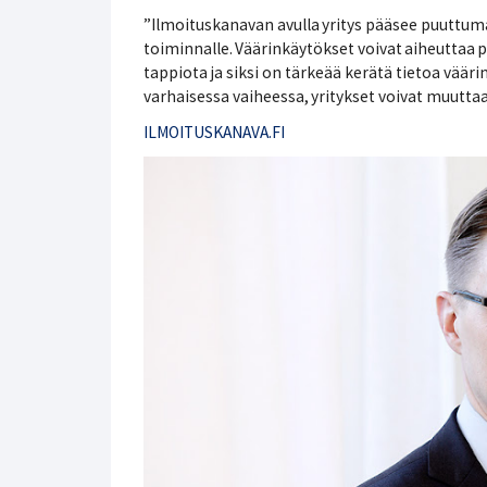
”Ilmoituskanavan avulla yritys pääsee puuttuma
toiminnalle. Väärinkäytökset voivat aiheuttaa 
tappiota ja siksi on tärkeää kerätä tietoa vää
varhaisessa vaiheessa, yritykset voivat muuttaa
ILMOITUSKANAVA.FI