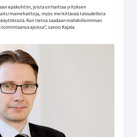
an epäkohtiin, joista on haittaa yrityksen
paitsi mainehaittoja, myös merkittävää taloudellista
rinkäytöksistä. Kun tietoa saadaan mahdollisimman
 toimintaansa ajoissa”, sanoo Kajala.