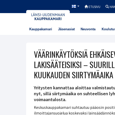
ETUSIVU
HA
Kauppakamari
Jäsenasiat
Neuvonta
Koulutu
VÄÄRINKÄYTÖKSIÄ EHKÄISE
LAKISÄÄTEISIKSI – SUURIL
KUUKAUDEN SIIRTYMÄAIKA
Yritysten kannattaa aloittaa valmistaut
nyt, sillä siirtymäaika on suhteellisen lyh
voimaantulosta. ​​​​​​​
Keskuskauppakamari suhtautuu pääosin positiivi
ilmoittajansuojelua koskevaksi lainsäädännöksi