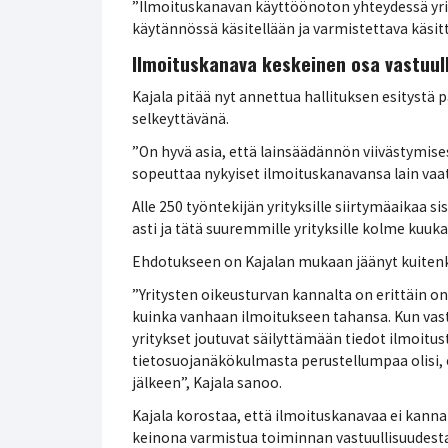
”Ilmoituskanavan käyttöönoton yhteydessä yrit
käytännössä käsitellään ja varmistettava käsitt
Ilmoituskanava keskeinen osa vastuull
Kajala pitää nyt annettua hallituksen esitystä
selkeyttävänä.
”On hyvä asia, että lainsäädännön viivästymises
sopeuttaa nykyiset ilmoituskanavansa lain vaa
Alle 250 työntekijän yrityksille siirtymäaikaa
asti ja tätä suuremmille yrityksille kolme kuuk
Ehdotukseen on Kajalan mukaan jäänyt kuitenk
”Yritysten oikeusturvan kannalta on erittäin on
kuinka vanhaan ilmoitukseen tahansa. Kun vast
yritykset joutuvat säilyttämään tiedot ilmoitus
tietosuojanäkökulmasta perustellumpaa olisi, e
jälkeen”, Kajala sanoo.
Kajala korostaa, että ilmoituskanavaa ei kanna
keinona varmistua toiminnan vastuullisuudesta