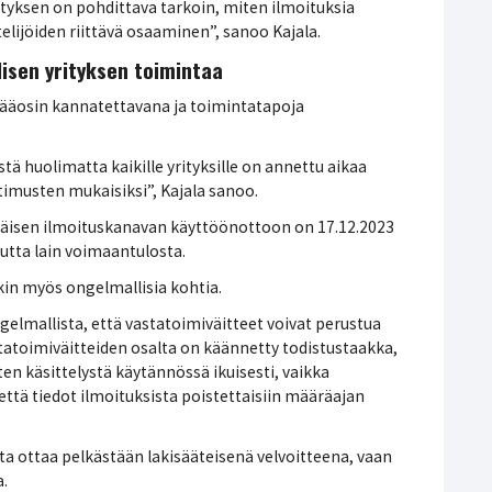
yksen on pohdittava tarkoin, miten ilmoituksia
elijöiden riittävä osaaminen”, sanoo Kajala.
isen yrityksen toimintaa
 pääosin kannatettavana ja toimintatapoja
tä huolimatta kaikille yrityksille on annettu aikaa
timusten mukaisiksi”, Kajala sanoo.
 sisäisen ilmoituskanavan käyttöönottoon on 17.12.2023
autta lain voimaantulosta.
in myös ongelmallisia kohtia.
gelmallista, että vastatoimiväitteet voivat perustua
atoimiväitteiden osalta on käännetty todistustaakka,
ten käsittelystä käytännössä ikuisesti, vaikka
ttä tiedot ilmoituksista poistettaisiin määräajan
ta ottaa pelkästään lakisääteisenä velvoitteena, vaan
.