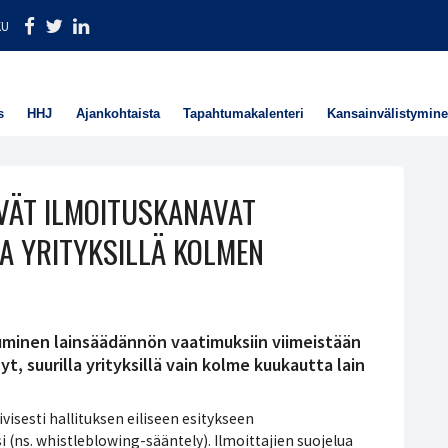
KU
s
HHJ
Ajankohtaista
Tapahtumakalenteri
Kansainvälistymin
VÄT ILMOITUSKANAVAT
LA YRITYKSILLÄ KOLMEN
uminen lainsäädännön vaatimuksiin viimeistään
yt, suurilla yrityksillä vain kolme kuukautta lain
sesti hallituksen eiliseen esitykseen
 (ns. whistleblowing-sääntely). Ilmoittajien suojelua