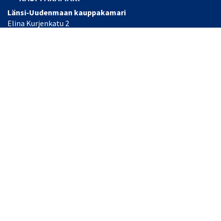
Länsi-Uudenmaan kauppakamari
Elina Kurjenkatu 2
PL 34
10300 Karjaa, FINLAND
Laajemmat yhteystiedot
Toimisto/Heidi Nyman
Puh: (+358) 044 493 2055
Toimitusjohtaja Tommi Knaapinen
Puh: (+358) 040 484 0255
Sähköpostit:
office(at)lansiuusimaa.chamber.fi tai
etunimi.sukunimi(at)chamber.fi
© Länsi-Uudenmaan kauppakamari
| Toiminnanohjausjärjestelmä
WisePlatform
powered by
WiseNetwork