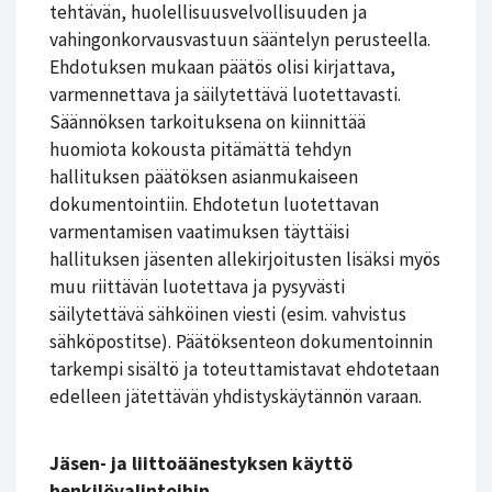
tehtävän, huolellisuusvelvollisuuden ja
vahingonkorvausvastuun sääntelyn perusteella.
Ehdotuksen mukaan päätös olisi kirjattava,
varmennettava ja säilytettävä luotettavasti.
Säännöksen tarkoituksena on kiinnittää
huomiota kokousta pitämättä tehdyn
hallituksen päätöksen asianmukaiseen
dokumentointiin. Ehdotetun luotettavan
varmentamisen vaatimuksen täyttäisi
hallituksen jäsenten allekirjoitusten lisäksi myös
muu riittävän luotettava ja pysyvästi
säilytettävä sähköinen viesti (esim. vahvistus
sähköpostitse). Päätöksenteon dokumentoinnin
tarkempi sisältö ja toteuttamistavat ehdotetaan
edelleen jätettävän yhdistyskäytännön varaan.
Jäsen- ja liittoäänestyksen käyttö
henkilövalintoihin