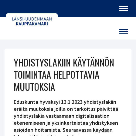
Navig
Navig
YHDISTYSLAKIIN KÄYTÄNNÖN
TOIMINTAA HELPOTTAVIA
MUUTOKSIA
Eduskunta hyväksyi 13.1.2023 yhdistyslakiin
eräitä muutoksia joilla on tarkoitus päivittää
yhdistyslakia vastaamaan digitalisaation
etenemiseen ja yksinkertaistaa yhdistyksen
asioiden hoitamista. Seuraavassa käydään