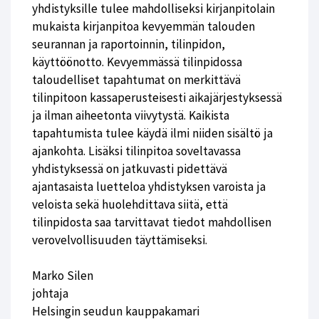
yhdistyksille tulee mahdolliseksi kirjanpitolain
mukaista kirjanpitoa kevyemmän talouden
seurannan ja raportoinnin, tilinpidon,
käyttöönotto. Kevyemmässä tilinpidossa
taloudelliset tapahtumat on merkittävä
tilinpitoon kassaperusteisesti aikajärjestyksessä
ja ilman aiheetonta viivytystä. Kaikista
tapahtumista tulee käydä ilmi niiden sisältö ja
ajankohta. Lisäksi tilinpitoa soveltavassa
yhdistyksessä on jatkuvasti pidettävä
ajantasaista luetteloa yhdistyksen varoista ja
veloista sekä huolehdittava siitä, että
tilinpidosta saa tarvittavat tiedot mahdollisen
verovelvollisuuden täyttämiseksi.
Marko Silen
johtaja
Helsingin seudun kauppakamari