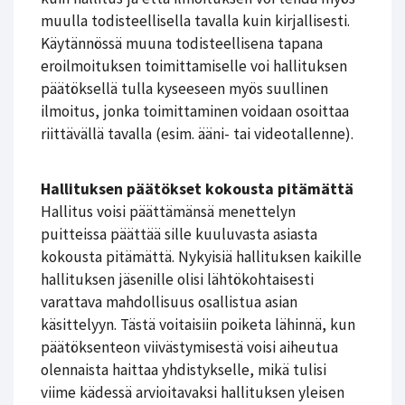
muulla todisteellisella tavalla kuin kirjallisesti.
Käytännössä muuna todisteellisena tapana
eroilmoituksen toimittamiselle voi hallituksen
päätöksellä tulla kyseeseen myös suullinen
ilmoitus, jonka toimittaminen voidaan osoittaa
riittävällä tavalla (esim. ääni- tai videotallenne).
Hallituksen päätökset kokousta pitämättä
Hallitus voisi päättämänsä menettelyn
puitteissa päättää sille kuuluvasta asiasta
kokousta pitämättä. Nykyisiä hallituksen kaikille
hallituksen jäsenille olisi lähtökohtaisesti
varattava mahdollisuus osallistua asian
käsittelyyn. Tästä voitaisiin poiketa lähinnä, kun
päätöksenteon viivästymisestä voisi aiheutua
olennaista haittaa yhdistykselle, mikä tulisi
viime kädessä arvioitavaksi hallituksen yleisen