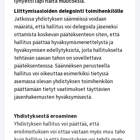
lyhyesti läpi näitä muutoksia.
Liittymisasioiden delegointi toimihenkilölle
Jatkossa yhdistyksen säännöissä voidaan
määrätä, että hallitus voi delegoida jäseneksi
ottamista koskevan päätöksenteon siten, että
hallitus päättää hyväksymismenettelystä ja
hyväksymisen edellytyksistä, joita hallitukselta
tehtävän saavan tahon on sovellettava
päätöksenteossa. Säännöksen perusteella
hallitus voi oikeuttaa esimerkiksi tietyssä
asemassa olevan yhdistyksen toimihenkilön
päättämään tietyt vaatimukset täyttävien
jäsenhakemusten hyväksymisestä.
Yhdistyksestä eroaminen
Yhdistyksen hallitus voi päättää, että
eroilmoituksen voi ottaa vastaan myös muu taho
kuin hallitus ja että ilmoituksen voi tehdä myös