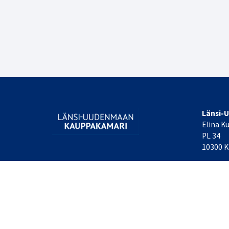
Länsi-
Elina K
PL 34
10300 K
Laajemm
© Länsi-Uudenmaan kauppakamari
| Toiminnanohjausjärje
WiseNetwork