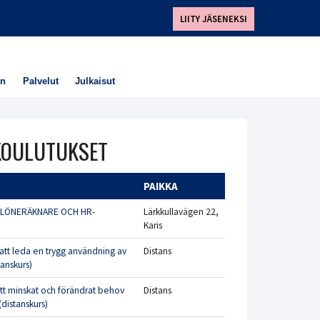
LIITY JÄSENEKSI
en
Palvelut
Julkaisut
 KOULUTUKSET
PAIKKA
 LÖNERÄKNARE OCH HR-
Lärkkullavägen 22,
Karis
 -att leda en trygg användning av
Distans
tanskurs)
tt minskat och förändrat behov
Distans
(distanskurs)