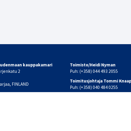
Uudenmaan kauppakamari
Toimisto/Heidi Nyman
urjenkatu 2
Puh: (+358) 044 493 2055
Toimitusjohtaja Tommi Knaa
arjaa, FINLAND
Puh: (+358) 040 484 0255
at yhteystiedot
Sähköpostit:
office(at)lansiuusimaa.chamber.
etunimi.sukunimi(at)chamber.f
stelmä
WisePlatform
powered by