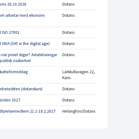
oms 20.10.2026
Distans
 som arbetar med ekonomi
Distans
ll ISO 27001
Distans
l VIDA (VAT in the digital age)
Distans
när priset stiger? Avtalslösningar
Distans
politisk osäkerhet
 skatteförmiddag
Lärkkullavägen 22,
Karis
rbetsrätten (distanskurs)
Distans
börden 2027
Distans
Styrelsemedlem 21.1-18.2.2027
Helsingfors/Distans