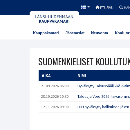
ETUSIVU
HA
Kauppakamari
Jäsenasiat
Neuvonta
Koulutu
SUOMENKIELISET KOULUTU
AIKA
NIMI
21.09.2026 06:00
Hyväksytty Talouspäällikkö -val
28.10.2026 10:30
Talous ja Vero 2026 -laivasemin
12.11.2026 09:30
HHJ hyväksytty hallituksen jäse