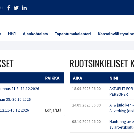
KU
s
HHJ
Ajankohtaista
Tapahtumakalenteri
Kansainvälistymin
KSET
RUOTSINKIELISET
PAIKKA
AIKA
NIMI
mennus 21.9.-11.12.2026
18.09.2026 06:00
AKTUELLT FÖR
PERSONER
aari 28.-30.10.2026
24.09.2026 06:00
AI & juridiken
n 12.11-10.12.2026
Lohja/Etä
AI-verktyg (dis
08.10.2026 06:00
Hantering av e
av arbetskraft 