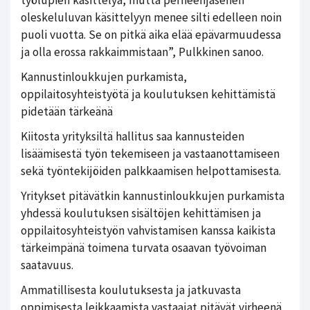
oleskeluluvan käsittelyyn menee silti edelleen noin
puoli vuotta. Se on pitkä aika elää epävarmuudessa
ja olla erossa rakkaimmistaan”, Pulkkinen sanoo.
Kannustinloukkujen purkamista,
oppilaitosyhteistyötä ja koulutuksen kehittämistä
pidetään tärkeänä
Kiitosta yrityksiltä hallitus saa kannusteiden
lisäämisestä työn tekemiseen ja vastaanottamiseen
sekä työntekijöiden palkkaamisen helpottamisesta.
Yritykset pitävätkin kannustinloukkujen purkamista
yhdessä koulutuksen sisältöjen kehittämisen ja
oppilaitosyhteistyön vahvistamisen kanssa kaikista
tärkeimpänä toimena turvata osaavan työvoiman
saatavuus.
Ammatillisesta koulutuksesta ja jatkuvasta
oppimisesta leikkaamista vastaajat pitävät virheenä,