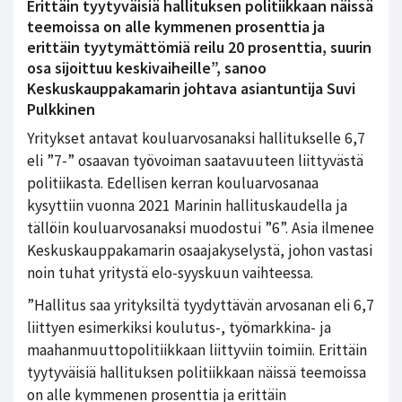
Erittäin tyytyväisiä hallituksen politiikkaan näissä
teemoissa on alle kymmenen prosenttia ja
erittäin tyytymättömiä reilu 20 prosenttia, suurin
osa sijoittuu keskivaiheille”, sanoo
Keskuskauppakamarin johtava asiantuntija Suvi
Pulkkinen
Yritykset antavat kouluarvosanaksi hallitukselle 6,7
eli ”7-” osaavan työvoiman saatavuuteen liittyvästä
politiikasta. Edellisen kerran kouluarvosanaa
kysyttiin vuonna 2021 Marinin hallituskaudella ja
tällöin kouluarvosanaksi muodostui ”6”. Asia ilmenee
Keskuskauppakamarin osaajakyselystä, johon vastasi
noin tuhat yritystä elo-syyskuun vaihteessa.
”Hallitus saa yrityksiltä tyydyttävän arvosanan eli 6,7
liittyen esimerkiksi koulutus-, työmarkkina- ja
maahanmuuttopolitiikkaan liittyviin toimiin. Erittäin
tyytyväisiä hallituksen politiikkaan näissä teemoissa
on alle kymmenen prosenttia ja erittäin