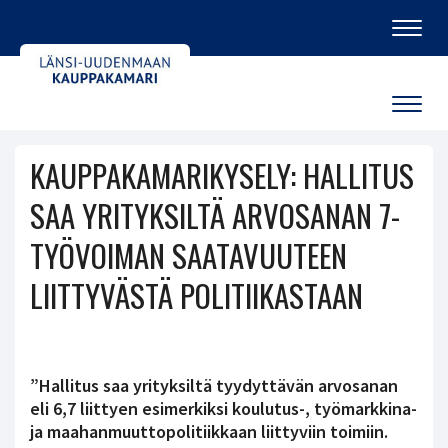
Navig
Navig
KAUPPAKAMARIKYSELY: HALLITUS
SAA YRITYKSILTÄ ARVOSANAN 7-
TYÖVOIMAN SAATAVUUTEEN
LIITTYVÄSTÄ POLITIIKASTAAN
”Hallitus saa yrityksiltä tyydyttävän arvosanan
eli 6,7 liittyen esimerkiksi koulutus-, työmarkkina-
ja maahanmuuttopolitiikkaan liittyviin toimiin.