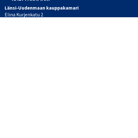
Länsi-Uudenmaan kauppakamari
Elina Kurjenkatu 2
PL 34
10300 Karjaa, FINLAND
Laajemmat yhteystiedot
Toimisto/Heidi Nyman
Puh: (+358) 044 493 2055
Toimitusjohtaja Tommi Knaapinen
Puh: (+358) 040 484 0255
Sähköpostit:
office(at)lansiuusimaa.chamber.fi tai
etunimi.sukunimi(at)chamber.fi
© Länsi-Uudenmaan kauppakamari
| Toiminnanohjausjärjestelmä
WisePlatform
powered by
WiseNetwork