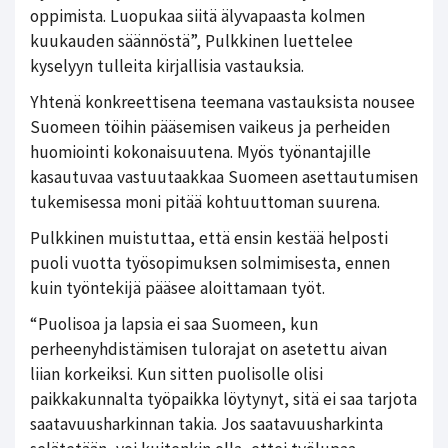
oppimista. Luopukaa siitä älyvapaasta kolmen
kuukauden säännöstä”, Pulkkinen luettelee
kyselyyn tulleita kirjallisia vastauksia.
Yhtenä konkreettisena teemana vastauksista nousee
Suomeen töihin pääsemisen vaikeus ja perheiden
huomiointi kokonaisuutena. Myös työnantajille
kasautuvaa vastuutaakkaa Suomeen asettautumisen
tukemisessa moni pitää kohtuuttoman suurena.
Pulkkinen muistuttaa, että ensin kestää helposti
puoli vuotta työsopimuksen solmimisesta, ennen
kuin työntekijä pääsee aloittamaan työt.
“Puolisoa ja lapsia ei saa Suomeen, kun
perheenyhdistämisen tulorajat on asetettu aivan
liian korkeiksi. Kun sitten puolisolle olisi
paikkakunnalta työpaikka löytynyt, sitä ei saa tarjota
saatavuusharkinnan takia. Jos saatavuusharkinta