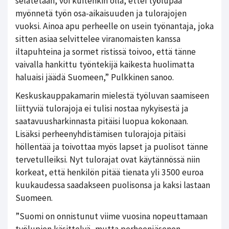
selätetään, voi kuitenkin olla, ettei työlupaa
myönnetä työn osa-aikaisuuden ja tulorajojen
vuoksi. Ainoa apu perheelle on usein työnantaja, joka
sitten asiaa selvittelee viranomaisten kanssa
iltapuhteina ja sormet ristissä toivoo, että tänne
vaivalla hankittu työntekijä kaikesta huolimatta
haluaisi jäädä Suomeen,” Pulkkinen sanoo.
Keskuskauppakamarin mielestä työluvan saamiseen
liittyviä tulorajoja ei tulisi nostaa nykyisestä ja
saatavuusharkinnasta pitäisi luopua kokonaan.
Lisäksi perheenyhdistämisen tulorajoja pitäisi
höllentää ja toivottaa myös lapset ja puolisot tänne
tervetulleiksi. Nyt tulorajat ovat käytännössä niin
korkeat, että henkilön pitää tienata yli 3500 euroa
kuukaudessa saadakseen puolisonsa ja kaksi lastaan
Suomeen.
”Suomi on onnistunut viime vuosina nopeuttamaan
työlupien käsittelyä, mutta perheenjäsenen