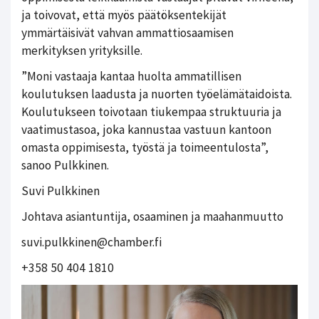
ja toivovat, että myös päätöksentekijät
ymmärtäisivät vahvan ammattiosaamisen
merkityksen yrityksille.
”Moni vastaaja kantaa huolta ammatillisen
koulutuksen laadusta ja nuorten työelämätaidoista.
Koulutukseen toivotaan tiukempaa struktuuria ja
vaatimustasoa, joka kannustaa vastuun kantoon
omasta oppimisesta, työstä ja toimeentulosta”,
sanoo Pulkkinen.
Suvi Pulkkinen
Johtava asiantuntija, osaaminen ja maahanmuutto
suvi.pulkkinen@chamber.fi
+358 50 404 1810