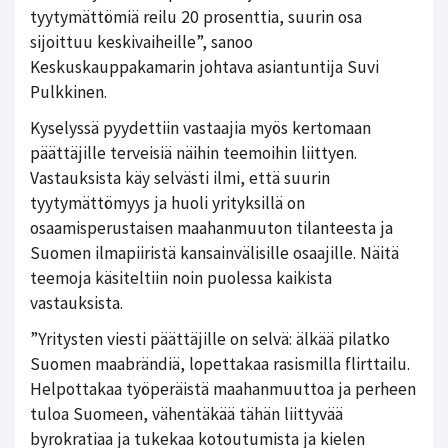
tyytymättömiä reilu 20 prosenttia, suurin osa
sijoittuu keskivaiheille”, sanoo
Keskuskauppakamarin johtava asiantuntija Suvi
Pulkkinen.
Kyselyssä pyydettiin vastaajia myös kertomaan
päättäjille terveisiä näihin teemoihin liittyen.
Vastauksista käy selvästi ilmi, että suurin
tyytymättömyys ja huoli yrityksillä on
osaamisperustaisen maahanmuuton tilanteesta ja
Suomen ilmapiiristä kansainvälisille osaajille. Näitä
teemoja käsiteltiin noin puolessa kaikista
vastauksista.
”Yritysten viesti päättäjille on selvä: älkää pilatko
Suomen maabrändiä, lopettakaa rasismilla flirttailu.
Helpottakaa työperäistä maahanmuuttoa ja perheen
tuloa Suomeen, vähentäkää tähän liittyvää
byrokratiaa ja tukekaa kotoutumista ja kielen